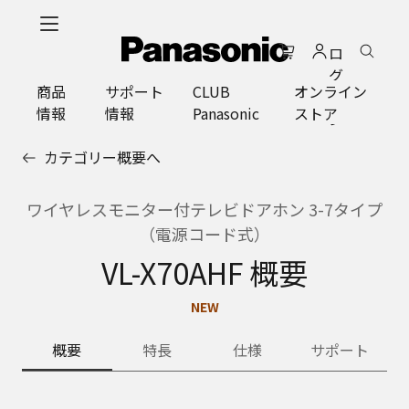
メ
イ
ロ
ン
グ
コ
商品
サポート
CLUB
オンライン
イ
ン
情報
情報
Panasonic
ストア
ン
テ
ン
カテゴリー概要へ
ツ
に
ス
ワイヤレスモニター付テレビドアホン 3-7タイプ
キ
（電源コード式）
ッ
VL-X70AHF 概要
プ
NEW
概要
特長
仕様
サポート