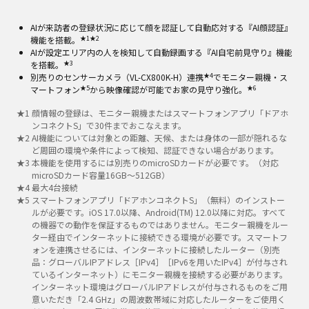
AIが来訪者の登録状況に応じて顔を認証して自動応対する『AI顔認証』
★1
★2
機能を搭載。
AIが設定エリア内の人を検知して自動録画する『AI自宅前見守り』機能
★3
を搭載。
★4
別売りのセンサーカメラ（VL-CX800K-H）連携
でモニター親機・ス
★5
★6
マートフォン
から映像確認が可能でお家の見守り強化。
★
1
顔情報の登録は、モニター親機またはスマートフォンアプリ「ドアホ
ンコネクトS」で30件までおこなえます。
★
2
AI機能については対象との距離、天候、または身体の一部が隠れるな
ど周囲の環境や条件によって検知、認証できない場合があります。
★
3
本機能を使用するには別売りのmicroSDカードが必要です。（対応
microSDカード容量16GB～512GB）
★
4
最大4台接続
★
5
スマートフォンアプリ「ドアホンコネクトS」（無料）のインストー
ルが必要です。iOS 17.0以降、Android(TM) 12.0以降に対応。すべて
の機器での動作を保証するものではありません。モニター親機をルー
ター経由でインターネットに接続できる環境が必要です。スマートフ
ォンを連携させるには、インターネットに接続したルーター（別売
品：グローバルIPアドレス［IPv4］［IPv6を用いたIPv4］が付与され
ているインターネット）にモニター親機を接続する必要があります。
インターネット環境はグローバルIPアドレスが付与されるものをご用
意いただき「2.4 GHz」の周波数帯域に対応したルーターをご使用く