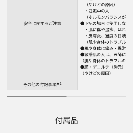
（やけどの原因）
・妊娠中の人
（ホルモンバランスが不安
安全に関するご注意
●下記の場合は使用しない
・肌に傷や湿疹、はれもの
・皮膚炎、過度の日焼けな
（肌や身体のトラブルの
●肌や身体に痛み・異常を
●敏感肌の人は、医師に相
（肌や身体のトラブルの原
●顔・デコルテ（胸元）の
（やけどの原因）
★1
その他の付記事項
付属品