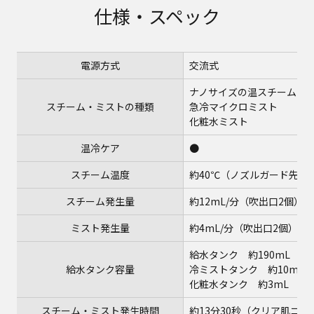
仕様・スペック
電源方式
交流式
ナノサイズの温スチーム
スチーム・ミストの種類
急冷マイクロミスト
化粧水ミスト
温冷ケア
●
スチーム温度
約40℃（ノズルガード先端か
スチーム発生量
約12mL/分（吹出口2個）
ミスト発生量
約4mL/分（吹出口2個）
給水タンク 約190mL
給水タンク容量
冷ミストタンク 約10mL
化粧水タンク 約3mL
スチーム・ミスト発生時間
約13分30秒（クリア肌コ