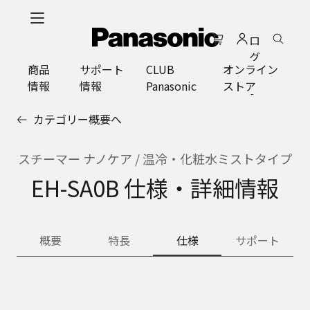
メ
イ
ロ
ン
グ
コ
商品
サポート
CLUB
オンライン
イ
ン
情報
情報
Panasonic
ストア
ン
テ
ン
カテゴリー概要へ
ツ
に
ス
スチーマー ナノケア / 温冷・化粧水ミストタイプ
キ
EH-SA0B 仕様・詳細情報
ッ
プ
概要
特長
仕様
サポート