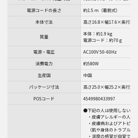
電源コードの長さ
約1.5 m（着脱式）
本体寸法
高さ16.8×幅17.6×奥行19.1
本体：約1.9 kg
質量
電源コード：約70 g
電源・電圧
AC100V 50-60Hz
消費電力
約580W
生産国
中国
パッケージ寸法
高さ25.0×幅25.2×奥行23.2
POSコード
4549980433997
●下記の人は使用しない
・皮膚アレルギーの人
・皮膚病およびアトピー性
（肌や身体のトラブルの
・温度の感覚が自覚でき