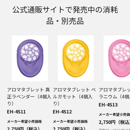
取扱説明書に記載のご相談窓口における個人情報
公式通販サイトで発売中の消耗
のお取り扱いについて。パナソニック株式会社お
よびその関係会社は、お客様の個人情報やご相談
品・別売品
内容を、ご相談への対応や修理、その確認などの
ために利用し、その記録を残すことがあります。
また、個人情報を適切に管理し、修理業務を委託
する場合や正当な理由がある場合を除き、第三者
に提供しません。お問い合わせは、ご相談された
窓口にご連絡ください。
なお、本ウェブサイトに公開されている取扱説明
書は、原則として商品が発売された当初のものを
掲載しています。したがいまして、会社名やお客
様ご相談窓口の連絡先などが変更されている場合
があります。また、本ウェブサイトに公開されて
いる説明書の記載内容と、お客様がお持ちの商品
アロマタブレット 真
アロマタブレット ベ
アロマタブレッ
の仕様がその後のマイナーチェンジにより、異な
正ラベンダー（4個入
ルガモット（4個入
ラニウム（4個
る場合があります。本ウェブサイトに公開されて
り）
り）
EH-4S13
いる取扱説明書の内容とお手持ちの商品の仕様に
EH-4S11
EH-4S12
相違がある場合は、ご購入店、お近くの当社商品
メーカー希望小売価
の取扱店、または当社サービス会社に直接お問い
2,750
円（税込
メーカー希望小売価格
メーカー希望小売価格
合わせください。また、商品に同梱される取扱説
2,750
円（税込）
2,750
円（税込）