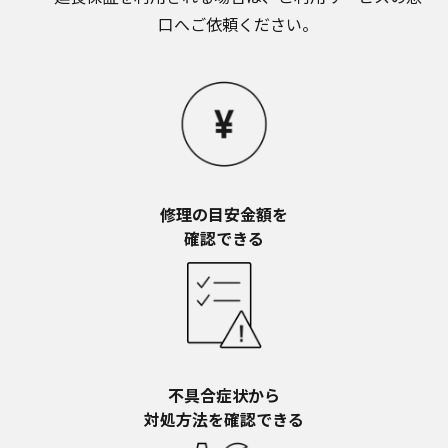
お近くの当社商品の取扱店、または当社サービス
口へご依頼ください。
会社に直接お問い合わせください。
本ウェブサイトのサービスに係わる損害の免責
本ウェブサイトのサービスの利用、または利用できな
かったことにより万一損害（データの破損・業務の中
断・営業情報の損失などによる損害を含む）が生じ、
たとえそのような損害の発生や第三者からの賠償請求
の可能性があることについてあらかじめ知らされた場
合でも、当社は一切責任を負いませんことをご了承く
ださい。
修理の目安金額を​
本ウェブサイトのサービスの中止、変更など
確認できる
本ウェブサイトのサービスは予告なく中止、または内
容や条件を変更する場合があります。あらかじめご了
承ください。
お問い合わせ
取扱説明書は、商品をご購入いただいたお客様のため
の資料です。本ウェブサイトに公開されている取扱説
明書について、ご購入のお客様以外からのお問い合わ
不具合症状から​
せにはお応えできない場合がありますことを、ご了承
対処方法を確認できる
ください。