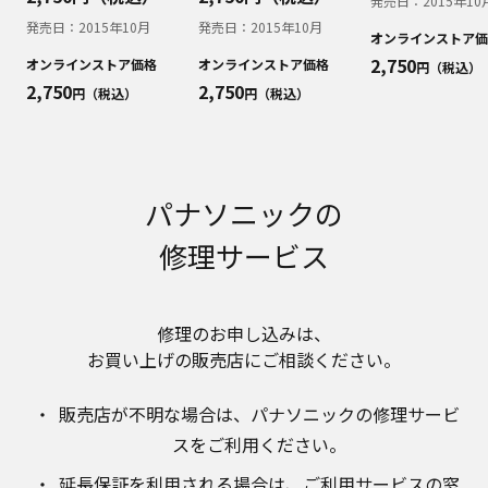
発売日：
2015年10
明書が改訂されている場合、当社の選択により、
予告なく、発売当初のものに代えて、改訂版を本
発売日：
2015年10月
発売日：
2015年10月
オンラインストア価
ウェブサイトに掲載する場合もあります。ただ
2,750
オンラインストア価格
オンラインストア価格
円（税込）
し、本ウェブサイトに公開されている取扱説明書
2,750
2,750
円（税込）
円（税込）
は、商品本体に同梱する取扱説明書の変更の度に
修正・更新するものではありません。
商品には、取扱説明書を補足する操作ガイドなど
の印刷物が同梱されていることがありますが、本
ウェブサイトではそれらの印刷物は公開しており
パナソニックの
ませんことをご了承ください。
修理サービス
安全上のご注意
商品ご使用時の安全上のご注意については、取扱
説明書に記載または別途同梱の別紙にてお客様に
ご提供しておりますが、本ウェブサイトでは別紙
修理のお申し込みは、​
にて提供している情報は公開しておりません。
お買い上げの販売店にご相談ください。​
取扱説明書中に記載する安全上のご注意は、法的
規制などの変化に応じて変更する場合がありま
販売店が不明な場合は、​パナソニックの修理サービ
す。お手持ちの商品に関し、本ウェブサイトに公
スをご利用ください。​
開されている取扱説明書に記載の安全上のご注意
についてのご質問等がありましたら、ご購入店、
延長保証を利用される場合は、​ご利用サービスの窓