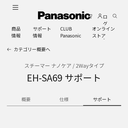
メ
イ
ロ
ン
グ
コ
商品
サポート
CLUB
オンライン
イ
ン
情報
情報
Panasonic
ストア
ン
テ
ン
カテゴリー概要へ
ツ
に
ス
スチーマー ナノケア / 2Wayタイプ
キ
EH-SA69 サポート
ッ
プ
概要
仕様
サポート