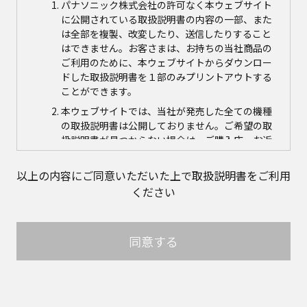
パナソニック株式会社の許可なく本ウェブサイト
に公開されている取扱説明書の内容の一部、また
は全部を複製、改変したり、送信したりすること
はできません。お客さまは、お持ちの当社商品の
ご利用のために、本ウェブサイトからダウンロー
ドした取扱説明書を１部のみプリントアウトする
ことができます。
本ウェブサイトでは、当社が発売した全ての機種
の取扱説明書は公開しておりません。ご希望の取
扱説明書が見つからない場合は、ご購入店、お近
くの当社商品の取扱店、または当社サービス会社
に直接お問い合わせの上、ご購入いただきますよ
以上の内容にご同意いただいた上で取扱説明書をご利用
うお願いいたします。ただし、商品自体の生産中
ください
止などの理由により、当該商品につき取扱説明書
をご提供できない場合がありますので、あらかじ
めご了承ください。
同意する
本ウェブサイトに公開されている取扱説明書の対
象商品が生産中止などの理由でご購入できない場
合がありますので、あらかじめご了承ください。
取扱説明書の内容