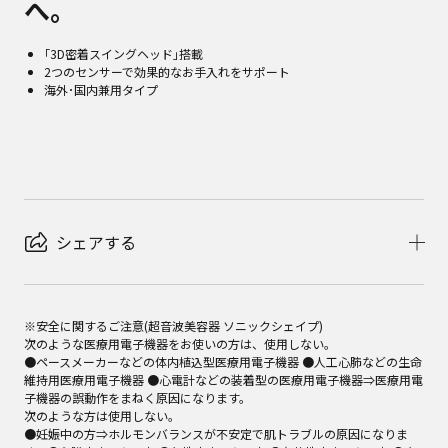
へ。
｢3D密着スイングヘッド｣搭載
2つのセンサーで効果的なお手入れをサポート
海外･国内兼用タイプ
シェアする
※安全に関するご注意(超音波美容器 ソニックシェイプ)

次のような医療用電子機器をお使いの方は、使用しない。 

●ペースメーカーなどの体内植込型医療用電子機器 ●人工心肺などの生命
維持用医療用電子機器 ●心電計などの装着型の医療用電子機器⇒医療用電
子機器の誤動作をまねく原因になります。 

次のような方は使用しない。 

●妊娠中の方⇒ホルモンバランスが不安定で肌トラブルの原因になりま