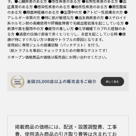
す。●心臓疾患のある方 ●急性疾患のある方 ●有熱性疾患のある方 ●血
圧異常のある方 ●感染性疾患のある方 ●結核性疾患のある方 ●悪性腫瘍
のある方 ●顔面神経痛のある方 ●生理中の方 ●アトピー性皮膚炎の方 ●
アレルギー体質の方 ●特に肌が敏感な方 ●血友病疾患の方 ●ステロイド
系ホルモン剤の長期使用や肝機能障害で毛細血管拡張を起こしている方 ●
飲酒や薬を服用中の方 ●疲労の激しい方 ●化学繊維でカブれた経験のあ
る方 ●過度の日焼け直後で赤くヒリヒリし、炎症を起こしている時 ●健
康が特にすぐれない方⇒事故やトラブルの原因となります。 

使用前に専用ジェルの皮膚試験（パッチテスト）を行う。 

（肌トラブルを事前にチェックするための簡単なテストです）
※オープン価格商品の価格は販売店にお問い合わせください。
掲載商品の価格には、配送・設置調整費、工事
費、使用済み商品の引き取り費等は含まれてお