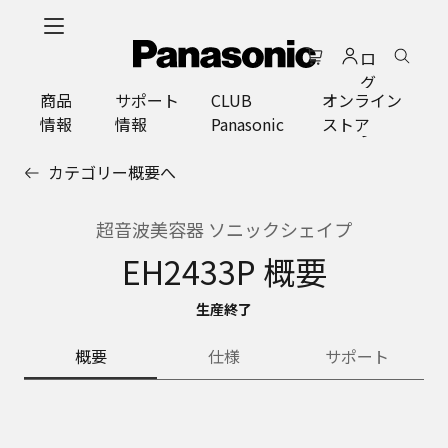
メ
イ
ロ
ン
グ
コ
商品
サポート
CLUB
オンライン
イ
ン
情報
情報
Panasonic
ストア
ン
テ
ン
カテゴリー概要へ
ツ
に
ス
超音波美容器 ソニックシェイプ
キ
EH2433P 概要
ッ
プ
生産終了
概要
仕様
サポート