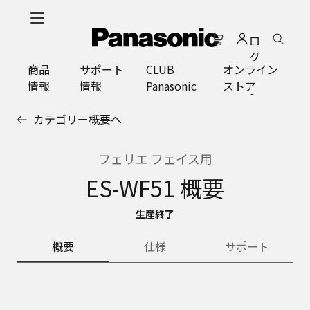
メ
イ
ロ
ン
グ
コ
商品
サポート
CLUB
オンライン
イ
ン
情報
情報
Panasonic
ストア
ン
テ
ン
カテゴリー概要へ
ツ
に
ス
フェリエ フェイス用
キ
ES-WF51 概要
ッ
プ
生産終了
概要
仕様
サポート