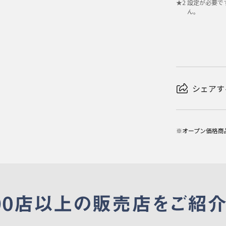
★
2
設定が必要で
ん。
シェアす
※オープン価格商