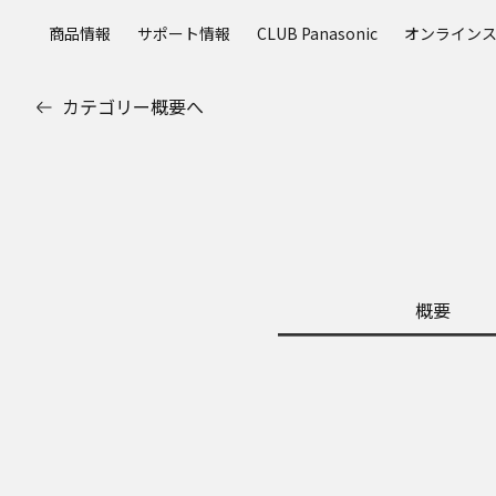
メ
商品情報
サポート情報
CLUB Panasonic
オンライン
イ
ン
コ
カテゴリー概要へ
ン
テ
ン
ツ
に
ス
キ
ッ
概要
プ