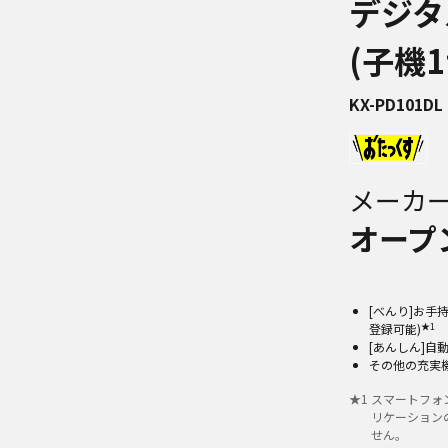
デジタ
(子機
KX-PD101DL
メーカ
オープ
[べんり]お
★1
登録可能)
[あんしん]自
その他の充実
★
1
スマートフォン
リケーション
せん。