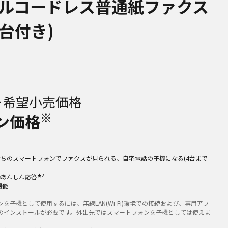
ルコードレス普通紙ファクス
1台付き)
ー希望小売価格
※
ン価格
手持ちのスマートフォンでファクスが見られる、自宅電話の子機になる(4台まで
★2
動あんしん応答
機能
を子機として使用するには、無線LAN(Wi-Fi)環境での接続および、専用アプ
のインストールが必要です。外出先ではスマートフォンを子機としては使えま