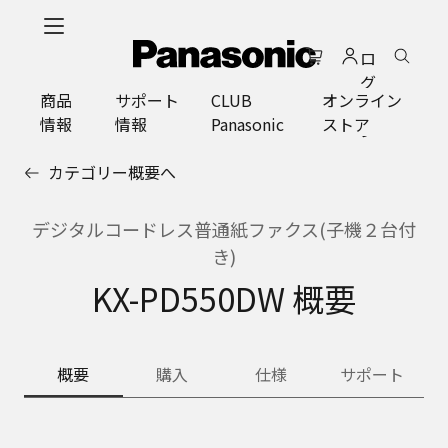
メ
イ
ロ
ン
グ
コ
商品
サポート
CLUB
オンライン
イ
ン
情報
情報
Panasonic
ストア
ン
テ
ン
カテゴリー概要へ
ツ
に
ス
デジタルコードレス普通紙ファクス(子機２台付
キ
き)
ッ
KX-PD550DW 概要
プ
概要
購入
仕様
サポート