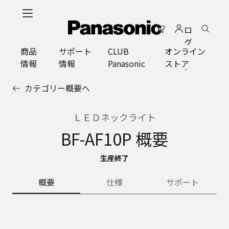
メ
イ
ロ
ン
グ
コ
商品
サポート
CLUB
オンライン
イ
ン
情報
情報
Panasonic
ストア
ン
テ
ン
カテゴリー概要へ
ツ
に
ス
ＬＥＤネックライト
キ
BF-AF10P 概要
ッ
プ
生産終了
概要
仕様
サポート