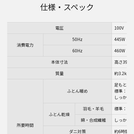
仕様・スペック
電圧
100V
50Hz
445W
消費電力
60Hz
460W
本体寸法
高さ398×
質量
約3.2kg
足もと：5
ふとん暖め
標準：20
しっかり：
羽毛・羊毛
標準：60
ふとん乾燥
綿・合成繊維
しっかり：
所要時間
ダニ対策
約6時間（