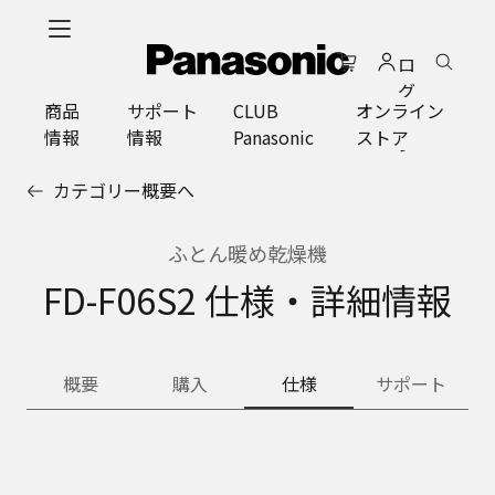
メ
イ
ロ
ン
グ
コ
商品
サポート
CLUB
オンライン
イ
ン
情報
情報
Panasonic
ストア
ン
テ
ン
カテゴリー概要へ
ツ
に
ス
ふとん暖め乾燥機
キ
FD-F06S2 仕様・詳細情報
ッ
プ
概要
購入
仕様
サポート