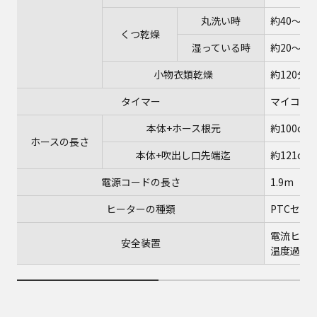
丸洗い時
約40～60
くつ乾燥
湿っている時
約20～40
小物衣類乾燥
約120分
タイマー
マイコン式
本体+ホース根元
約100cm
ホースの長さ
本体+吹出し口先端迄
約121cm
電源コードの長さ
1.9m
ヒーターの種類
PTCセラ
電流ヒュー
安全装置
温度過上防