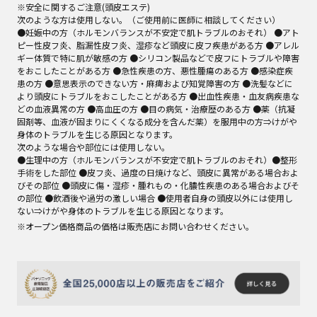
※安全に関するご注意(頭皮エステ)

次のような方は使用しない。（ご使用前に医師に相談してください） 

●妊娠中の方（ホルモンバランスが不安定で肌トラブルのおそれ） ●アト
ピー性皮フ炎、脂漏性皮フ炎、湿疹など頭皮に皮フ疾患がある方 ●アレル
ギー体質で特に肌が敏感の方 ●シリコン製品などで皮フにトラブルや障害
をおこしたことがある方 ●急性疾患の方、悪性腫瘍のある方 ●感染症疾
患の方 ●意思表示のできない方・麻痺および知覚障害の方 ●洗髪などに
より頭皮にトラブルをおこしたことがある方 ●出血性疾患・血友病疾患な
どの血液異常の方 ●高血圧の方 ●目の病気・治療歴のある方 ●薬（抗凝
固剤等、血液が固まりにくくなる成分を含んだ薬）を服用中の方⇒けがや
身体のトラブルを生じる原因となります。 

次のような場合や部位には使用しない。

●生理中の方（ホルモンバランスが不安定で肌トラブルのおそれ）●整形
手術をした部位 ●皮フ炎、過度の日焼けなど、頭皮に異常がある場合およ
びその部位 ●頭皮に傷・湿疹・腫れもの・化膿性疾患のある場合およびそ
の部位 ●飲酒後や過労の激しい場合 ●使用者自身の頭皮以外には使用し
ない⇒けがや身体のトラブルを生じる原因となります。
※オープン価格商品の価格は販売店にお問い合わせください。