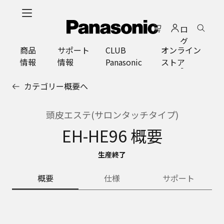
メ
イ
ロ
ン
グ
コ
商品
サポート
CLUB
オンライン
イ
ン
情報
情報
Panasonic
ストア
ン
テ
ン
カテゴリー概要へ
ツ
に
ス
頭皮エステ(サロンタッチタイプ)
キ
EH-HE96 概要
ッ
プ
生産終了
概要
仕様
サポート