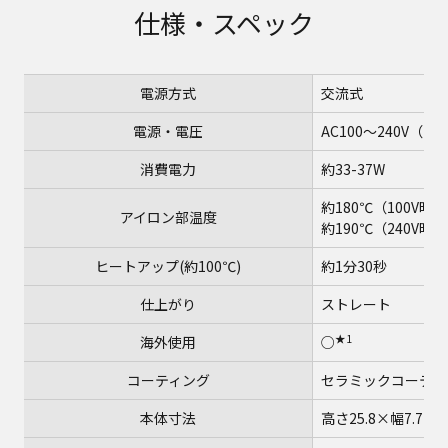
仕様・スペック
電源方式
交流式
電源・電圧
AC100～240V（自
消費電力
約33-37W
約180℃（100V時）
アイロン部温度
約190℃（240V時）
ヒートアップ(約100℃)
約1分30秒
仕上がり
ストレート
★1
海外使用
○
コーティング
セラミックコーティ
本体寸法
高さ25.8×幅7.7×奥