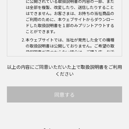
に公開されている取扱説明書の内容の一部、また
は全部を複製、改変したり、送信したりすること
はできません。お客さまは、お持ちの当社商品の
ご利用のために、本ウェブサイトからダウンロー
ドした取扱説明書を１部のみプリントアウトする
ことができます。
本ウェブサイトでは、当社が発売した全ての機種
の取扱説明書は公開しておりません。ご希望の取
扱説明書が見つからない場合は、ご購入店、お近
くの当社商品の取扱店、または当社サービス会社
に直接お問い合わせの上、ご購入いただきますよ
以上の内容にご同意いただいた上で取扱説明書をご利用
うお願いいたします。ただし、商品自体の生産中
ください
止などの理由により、当該商品につき取扱説明書
をご提供できない場合がありますので、あらかじ
めご了承ください。
同意する
本ウェブサイトに公開されている取扱説明書の対
象商品が生産中止などの理由でご購入できない場
合がありますので、あらかじめご了承ください。
取扱説明書の内容
取扱説明書に記載のご相談窓口における個人情報