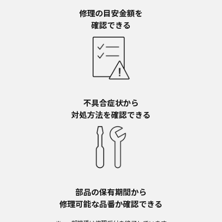
予告なく、発売当初のものに代えて、改訂版を本
ウェブサイトに掲載する場合もあります。ただ
修理の目安金額を​
し、本ウェブサイトに公開されている取扱説明書
確認できる
は、商品本体に同梱する取扱説明書の変更の度に
修正・更新するものではありません。
商品には、取扱説明書を補足する操作ガイドなど
の印刷物が同梱されていることがありますが、本
ウェブサイトではそれらの印刷物は公開しており
ませんことをご了承ください。
不具合症状から​
安全上のご注意
対処方法を確認できる
商品ご使用時の安全上のご注意については、取扱
説明書に記載または別途同梱の別紙にてお客様に
ご提供しておりますが、本ウェブサイトでは別紙
にて提供している情報は公開しておりません。
取扱説明書中に記載する安全上のご注意は、法的
規制などの変化に応じて変更する場合がありま
す。お手持ちの商品に関し、本ウェブサイトに公
部品の保有期間から​
開されている取扱説明書に記載の安全上のご注意
修理可能な品番か確認できる
についてのご質問等がありましたら、ご購入店、
お近くの当社商品の取扱店、または当社サービス