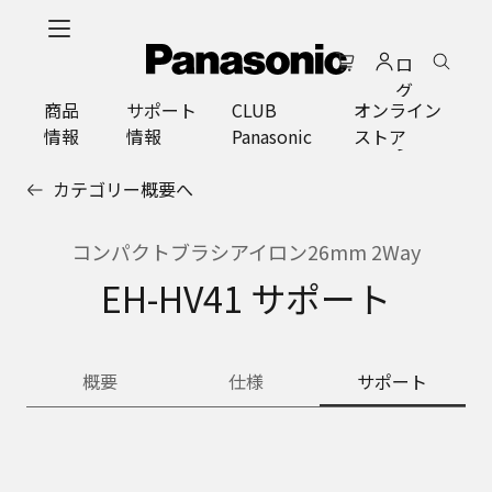
メ
イ
ロ
ン
グ
コ
商品
サポート
CLUB
オンライン
イ
ン
情報
情報
Panasonic
ストア
ン
テ
ン
カテゴリー概要へ
ツ
に
ス
コンパクトブラシアイロン26mm 2Way
キ
EH-HV41 サポート
ッ
プ
概要
仕様
サポート