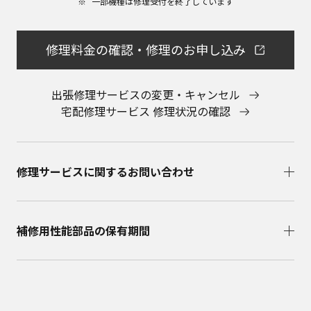
一部機種は修理受付を終了しています​
会社に直接お問い合わせください。
本ウェブサイトのサービスに係わる損害の免責
本ウェブサイトのサービスの利用、または利用できな
修理料金の確認・修理のお申し込み
かったことにより万一損害（データの破損・業務の中
断・営業情報の損失などによる損害を含む）が生じ、
たとえそのような損害の発生や第三者からの賠償請求
出張修理サービスの変更・キャンセル
の可能性があることについてあらかじめ知らされた場
宅配修理サービス 修理状況の確認
合でも、当社は一切責任を負いませんことをご了承く
ださい。
本ウェブサイトのサービスの中止、変更など
本ウェブサイトのサービスは予告なく中止、または内
修理サービスに関するお問い合わせ​
容や条件を変更する場合があります。あらかじめご了
承ください。
お問い合わせ
取扱説明書は、商品をご購入いただいたお客様のため
補修用性能部品の保有期間​
の資料です。本ウェブサイトに公開されている取扱説
明書について、ご購入のお客様以外からのお問い合わ
せにはお応えできない場合がありますことを、ご了承
ください。