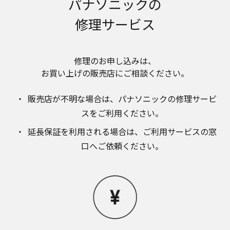
パナソニックの
のお取り扱いについて。パナソニック株式会社お
よびその関係会社は、お客様の個人情報やご相談
修理サービス
内容を、ご相談への対応や修理、その確認などの
ために利用し、その記録を残すことがあります。
また、個人情報を適切に管理し、修理業務を委託
する場合や正当な理由がある場合を除き、第三者
修理のお申し込みは、​
に提供しません。お問い合わせは、ご相談された
お買い上げの販売店にご相談ください。​
窓口にご連絡ください。
なお、本ウェブサイトに公開されている取扱説明
販売店が不明な場合は、​パナソニックの修理サービ
書は、原則として商品が発売された当初のものを
掲載しています。したがいまして、会社名やお客
スをご利用ください。​
様ご相談窓口の連絡先などが変更されている場合
延長保証を利用される場合は、​ご利用サービスの窓
があります。また、本ウェブサイトに公開されて
いる説明書の記載内容と、お客様がお持ちの商品
口へご依頼ください。
の仕様がその後のマイナーチェンジにより、異な
る場合があります。本ウェブサイトに公開されて
いる取扱説明書の内容とお手持ちの商品の仕様に
相違がある場合は、ご購入店、お近くの当社商品
の取扱店、または当社サービス会社に直接お問い
合わせください。また、商品に同梱される取扱説
明書が改訂されている場合、当社の選択により、