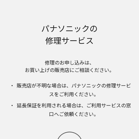
お近くの当社商品の取扱店、または当社サービス
会社に直接お問い合わせください。
本ウェブサイトのサービスに係わる損害の免責
本ウェブサイトのサービスの利用、または利用できな
パナソニックの
かったことにより万一損害（データの破損・業務の中
断・営業情報の損失などによる損害を含む）が生じ、
修理サービス
たとえそのような損害の発生や第三者からの賠償請求
の可能性があることについてあらかじめ知らされた場
合でも、当社は一切責任を負いませんことをご了承く
修理のお申し込みは、​
ださい。
お買い上げの販売店にご相談ください。​
本ウェブサイトのサービスの中止、変更など
本ウェブサイトのサービスは予告なく中止、または内
販売店が不明な場合は、​パナソニックの修理サービ
容や条件を変更する場合があります。あらかじめご了
承ください。
スをご利用ください。​
お問い合わせ
延長保証を利用される場合は、​ご利用サービスの窓
取扱説明書は、商品をご購入いただいたお客様のため
口へご依頼ください。
の資料です。本ウェブサイトに公開されている取扱説
明書について、ご購入のお客様以外からのお問い合わ
せにはお応えできない場合がありますことを、ご了承
ください。