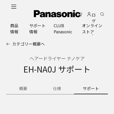
メ
イ
ロ
ン
グ
コ
商品
サポート
CLUB
オンライン
イ
ン
情報
情報
Panasonic
ストア
ン
テ
ン
カテゴリー概要へ
ツ
に
ス
ヘアードライヤー ナノケア
キ
EH-NA0J サポート
ッ
プ
概要
仕様
サポート