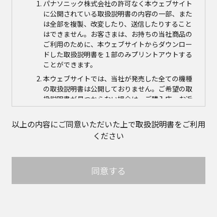
パナソニック株式会社の許可なく本ウェブサイト
に公開されている取扱説明書の内容の一部、また
は全部を複製、改変したり、送信したりすること
はできません。お客さまは、お持ちの当社商品の
ご利用のために、本ウェブサイトからダウンロー
ドした取扱説明書を１部のみプリントアウトする
ことができます。
本ウェブサイトでは、当社が発売した全ての機種
の取扱説明書は公開しておりません。ご希望の取
扱説明書が見つからない場合は、ご購入店、お近
くの当社商品の取扱店、または当社サービス会社
に直接お問い合わせの上、ご購入いただきますよ
以上の内容にご同意いただいた上で取扱説明書をご利用
うお願いいたします。ただし、商品自体の生産中
ください
止などの理由により、当該商品につき取扱説明書
をご提供できない場合がありますので、あらかじ
めご了承ください。
同意する
本ウェブサイトに公開されている取扱説明書の対
象商品が生産中止などの理由でご購入できない場
合がありますので、あらかじめご了承ください。
取扱説明書の内容