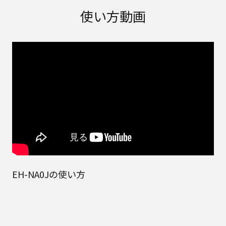
取扱説明書に記載のご相談窓口における個人情報
使い方動画
のお取り扱いについて。パナソニック株式会社お
よびその関係会社は、お客様の個人情報やご相談
内容を、ご相談への対応や修理、その確認などの
ために利用し、その記録を残すことがあります。
また、個人情報を適切に管理し、修理業務を委託
する場合や正当な理由がある場合を除き、第三者
に提供しません。お問い合わせは、ご相談された
窓口にご連絡ください。
なお、本ウェブサイトに公開されている取扱説明
書は、原則として商品が発売された当初のものを
掲載しています。したがいまして、会社名やお客
様ご相談窓口の連絡先などが変更されている場合
があります。また、本ウェブサイトに公開されて
いる説明書の記載内容と、お客様がお持ちの商品
の仕様がその後のマイナーチェンジにより、異な
EH-NA0Jの使い方
る場合があります。本ウェブサイトに公開されて
いる取扱説明書の内容とお手持ちの商品の仕様に
相違がある場合は、ご購入店、お近くの当社商品
の取扱店、または当社サービス会社に直接お問い
合わせください。また、商品に同梱される取扱説