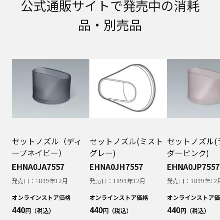
公式通販サイトで発売中の消耗
明書が改訂されている場合、当社の選択により、
予告なく、発売当初のものに代えて、改訂版を本
品・別売品
ウェブサイトに掲載する場合もあります。ただ
し、本ウェブサイトに公開されている取扱説明書
は、商品本体に同梱する取扱説明書の変更の度に
修正・更新するものではありません。
商品には、取扱説明書を補足する操作ガイドなど
の印刷物が同梱されていることがありますが、本
ウェブサイトではそれらの印刷物は公開しており
ませんことをご了承ください。
安全上のご注意
商品ご使用時の安全上のご注意については、取扱
説明書に記載または別途同梱の別紙にてお客様に
セットノズル（ディ
セットノズル(ミスト
セットノズル(
ご提供しておりますが、本ウェブサイトでは別紙
ープネイビー）
グレー)
ダーピンク)
にて提供している情報は公開しておりません。
EHNA0JA7557
EHNA0JH7557
EHNA0JP7557
取扱説明書中に記載する安全上のご注意は、法的
発売日：
1899年12月
発売日：
1899年12月
発売日：
1899年12
規制などの変化に応じて変更する場合がありま
す。お手持ちの商品に関し、本ウェブサイトに公
オンラインストア価格
オンラインストア価格
オンラインストア価
開されている取扱説明書に記載の安全上のご注意
440
440
440
円（税込）
円（税込）
円（税込）
についてのご質問等がありましたら、ご購入店、