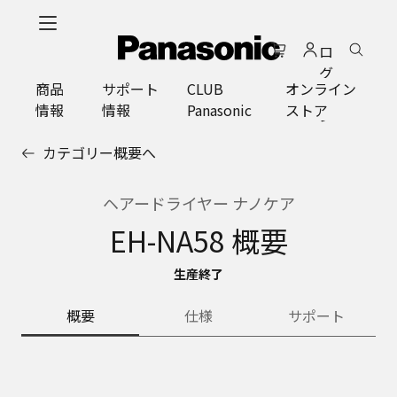
メ
イ
ロ
ン
グ
コ
商品
サポート
CLUB
オンライン
イ
ン
情報
情報
Panasonic
ストア
ン
テ
ン
カテゴリー概要へ
ツ
に
ス
ヘアードライヤー ナノケア
キ
EH-NA58 概要
ッ
プ
生産終了
概要
仕様
サポート