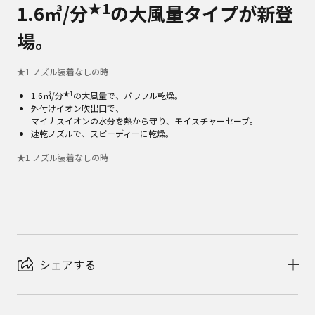
★1
1.6㎥/分
の大風量タイプが新登
場。
★
1
ノズル装着なしの時
★1
1.6㎥/分
の大風量で、パワフル乾燥。
外付けイオン吹出口で、
マイナスイオンの水分を熱から守り、モイスチャーセーブ。
速乾ノズルで、スピーディーに乾燥。
★
1
ノズル装着なしの時
シェアする