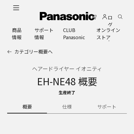
メ
イ
ロ
ン
グ
コ
商品
サポート
CLUB
オンライン
イ
ン
情報
情報
Panasonic
ストア
ン
テ
ン
カテゴリー概要へ
ツ
に
ス
ヘアードライヤー イオニティ
キ
EH-NE48 概要
ッ
プ
生産終了
概要
仕様
サポート