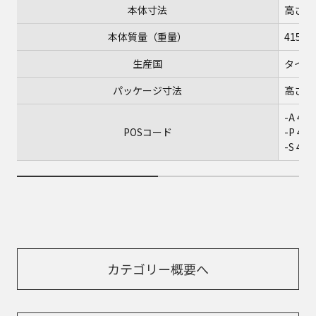
本体寸法
高さ20
本体質量（重量）
415g
生産国
タイ製
パッケージ寸法
高さ22
-A 45
POSコード
-P 45
-S 45
カテゴリー概要へ