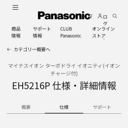
メ
イ
ロ
ン
グ
コ
商品
サポート
CLUB
オンライン
イ
ン
情報
情報
Panasonic
ストア
ン
テ
ン
カテゴリー概要へ
ツ
に
ス
マイナスイオン ターボドライ イオニティ(イオン
キ
チャージ付)
ッ
EH5216P 仕様・詳細情報
プ
概要
仕様
サポート