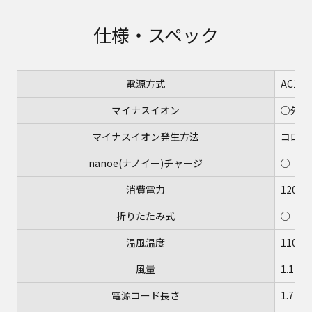
仕様・スペック
電源方式
AC100
マイナスイオン
○外吹
マイナスイオン発生方法
コロナ
nanoe(ナノイー)チャージ
○
消費電力
1200
折りたたみ式
○
温風温度
110℃
風量
1.1m
電源コード長さ
1.7m