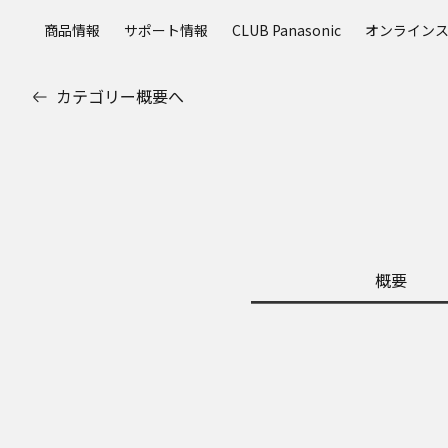
メ
商品情報
サポート情報
CLUB Panasonic
オンライン
イ
ン
コ
カテゴリー概要へ
ン
テ
ン
ツ
に
ス
キ
ッ
概要
プ