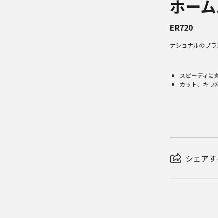
ホーム
ER720
ナショナルのブラ
スピーディに
カット、キワ
シェアす