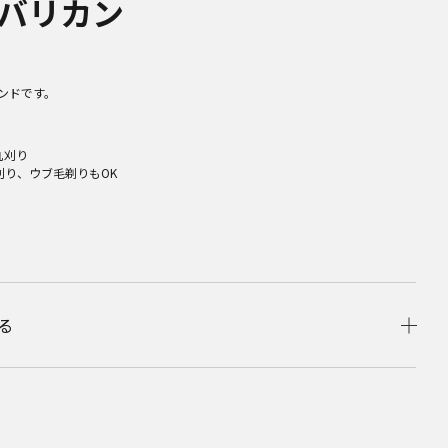
バリカン
ンドです。
丸刈り
刈り、ウブ毛剃りもOK
る