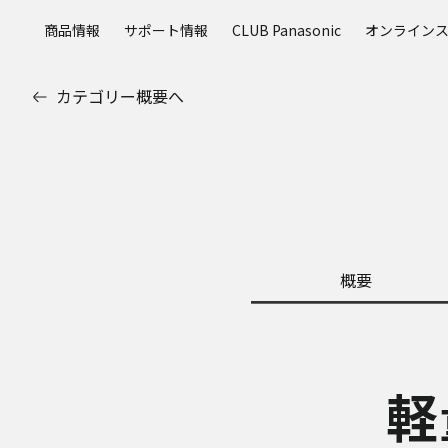
メ
商品情報
サポート情報
CLUB Panasonic
オンライン
イ
ン
コ
カテゴリー概要へ
ン
テ
ン
ツ
に
ス
キ
ッ
概要
プ