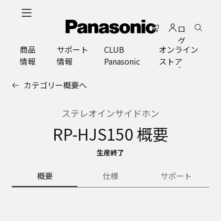
メ
イ
ロ
ン
グ
コ
商品
サポート
CLUB
オンライン
イ
ン
情報
情報
Panasonic
ストア
ン
テ
ン
カテゴリー概要へ
ツ
に
ス
ステレオインサイドホン
キ
RP-HJS150 概要
ッ
プ
生産終了
概要
仕様
サポート