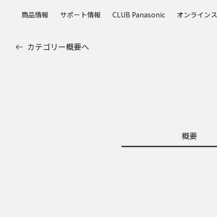
メ
商品情報
サポート情報
CLUB Panasonic
オンライン
イ
ン
コ
カテゴリー概要へ
ン
テ
ン
ツ
に
ス
キ
ッ
概要
プ