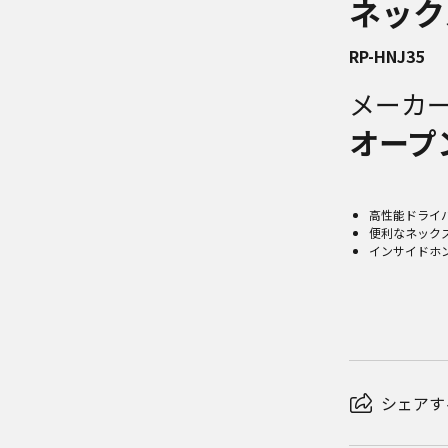
ネック
RP-HNJ35
メーカ
オープ
高性能ドライ
便利なネック
インサイドホ
シェアす