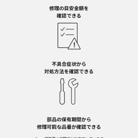
予告なく、発売当初のものに代えて、改訂版を本
ウェブサイトに掲載する場合もあります。ただ
修理の目安金額を​
し、本ウェブサイトに公開されている取扱説明書
確認できる
は、商品本体に同梱する取扱説明書の変更の度に
修正・更新するものではありません。
商品には、取扱説明書を補足する操作ガイドなど
の印刷物が同梱されていることがありますが、本
ウェブサイトではそれらの印刷物は公開しており
ませんことをご了承ください。
不具合症状から​
安全上のご注意
対処方法を確認できる
商品ご使用時の安全上のご注意については、取扱
説明書に記載または別途同梱の別紙にてお客様に
ご提供しておりますが、本ウェブサイトでは別紙
にて提供している情報は公開しておりません。
取扱説明書中に記載する安全上のご注意は、法的
規制などの変化に応じて変更する場合がありま
す。お手持ちの商品に関し、本ウェブサイトに公
部品の保有期間から​
開されている取扱説明書に記載の安全上のご注意
修理可能な品番か確認できる
についてのご質問等がありましたら、ご購入店、
お近くの当社商品の取扱店、または当社サービス