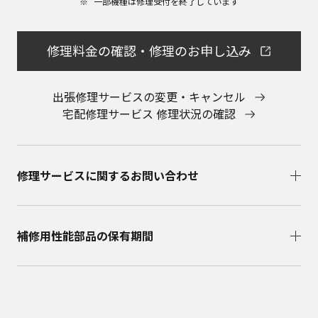
一部機種は修理受付を終了しています​
会社に直接お問い合わせください。
本ウェブサイトのサービスに係わる損害の免責
本ウェブサイトのサービスの利用、または利用できな
修理料金の確認・修理のお申し込み
かったことにより万一損害（データの破損・業務の中
断・営業情報の損失などによる損害を含む）が生じ、
たとえそのような損害の発生や第三者からの賠償請求
出張修理サービスの変更・キャンセル
の可能性があることについてあらかじめ知らされた場
宅配修理サービス 修理状況の確認
合でも、当社は一切責任を負いませんことをご了承く
ださい。
本ウェブサイトのサービスの中止、変更など
本ウェブサイトのサービスは予告なく中止、または内
修理サービスに関するお問い合わせ​
容や条件を変更する場合があります。あらかじめご了
承ください。
お問い合わせ
取扱説明書は、商品をご購入いただいたお客様のため
補修用性能部品の保有期間​
の資料です。本ウェブサイトに公開されている取扱説
明書について、ご購入のお客様以外からのお問い合わ
せにはお応えできない場合がありますことを、ご了承
ください。