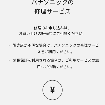
パナソニックの
のお取り扱いについて。パナソニック株式会社お
よびその関係会社は、お客様の個人情報やご相談
修理サービス
内容を、ご相談への対応や修理、その確認などの
ために利用し、その記録を残すことがあります。
また、個人情報を適切に管理し、修理業務を委託
する場合や正当な理由がある場合を除き、第三者
修理のお申し込みは、​
に提供しません。お問い合わせは、ご相談された
お買い上げの販売店にご相談ください。​
窓口にご連絡ください。
なお、本ウェブサイトに公開されている取扱説明
販売店が不明な場合は、​パナソニックの修理サービ
書は、原則として商品が発売された当初のものを
掲載しています。したがいまして、会社名やお客
スをご利用ください。​
様ご相談窓口の連絡先などが変更されている場合
延長保証を利用される場合は、​ご利用サービスの窓
があります。また、本ウェブサイトに公開されて
いる説明書の記載内容と、お客様がお持ちの商品
口へご依頼ください。
の仕様がその後のマイナーチェンジにより、異な
る場合があります。本ウェブサイトに公開されて
いる取扱説明書の内容とお手持ちの商品の仕様に
相違がある場合は、ご購入店、お近くの当社商品
の取扱店、または当社サービス会社に直接お問い
合わせください。また、商品に同梱される取扱説
明書が改訂されている場合、当社の選択により、