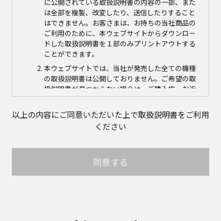
に公開されている取扱説明書の内容の一部、また
は全部を複製、改変したり、送信したりすること
はできません。お客さまは、お持ちの当社商品の
ご利用のために、本ウェブサイトからダウンロー
ドした取扱説明書を１部のみプリントアウトする
ことができます。
本ウェブサイトでは、当社が発売した全ての機種
の取扱説明書は公開しておりません。ご希望の取
扱説明書が見つからない場合は、ご購入店、お近
くの当社商品の取扱店、または当社サービス会社
に直接お問い合わせの上、ご購入いただきますよ
以上の内容にご同意いただいた上で取扱説明書をご利用
うお願いいたします。ただし、商品自体の生産中
ください
止などの理由により、当該商品につき取扱説明書
をご提供できない場合がありますので、あらかじ
めご了承ください。
同意する
本ウェブサイトに公開されている取扱説明書の対
象商品が生産中止などの理由でご購入できない場
合がありますので、あらかじめご了承ください。
取扱説明書の内容
取扱説明書に記載のご相談窓口における個人情報