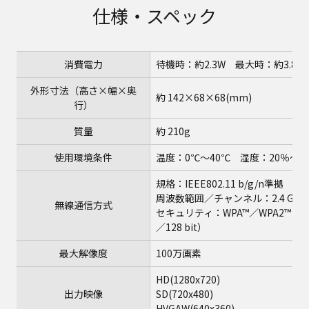
仕様・スペック
消費電力
待機時：約2.3W 最大時：約3.8W
外形寸法（高さ×幅×奥
約 142×68×68(mm)
行）
質量
約 210g
使用環境条件
温度：0℃～40℃ 湿度：20％～
規格：IEEE802.11 b/g/n準拠
周波数範囲／チャンネル：2.4 GHz ～ 
無線通信方式
セキュリティ：WPA™／WPA2™（暗号
／128 bit）
最大解像度
100万画素
HD(1280x720)
出力映像
SD(720x480)
HVGAW(640x360)