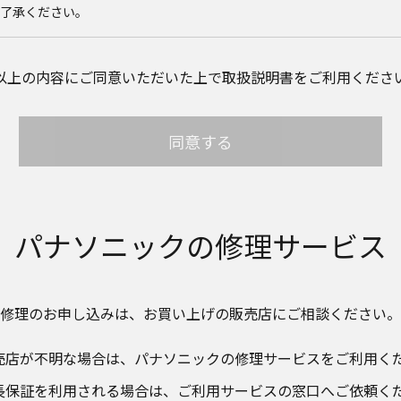
ご了承ください。
載のご相談窓口における個人情報のお取り扱いについて。パナソニック
以上の内容にご同意いただいた上で取扱説明書をご利用くださ
個人情報やご相談内容を、ご相談への対応や修理、その確認などのため
。また、個人情報を適切に管理し、修理業務を委託する場合や正当な理由
ん。お問い合わせは、ご相談された窓口にご連絡ください。
同意する
サイトに公開されている取扱説明書は、原則として商品が発売された当
して、会社名やお客様ご相談窓口の連絡先などが変更されている場合があ
れている説明書の記載内容と、お客様がお持ちの商品の仕様がその後のマ
ります。本ウェブサイトに公開されている取扱説明書の内容とお手持ちの
店、お近くの当社商品の取扱店、または当社サービス会社に直接お問い
取扱説明書が改訂されている場合、当社の選択により、予告なく、発売当
パナソニックの
修理サービス
イトに掲載する場合もあります。ただし、本ウェブサイトに公開されてい
扱説明書の変更の度に修正・更新するものではありません。
説明書を補足する操作ガイドなどの印刷物が同梱されていることがあり
修理のお申し込みは、​
お買い上げの販売店にご相談ください。​
物は公開しておりませんことをご了承ください。
売店が不明な場合は、​パナソニックの修理サービスをご利用くだ
安全上のご注意については、取扱説明書に記載または別途同梱の別紙に
ブサイトでは別紙にて提供している情報は公開しておりません。
長保証を利用される場合は、​ご利用サービスの窓口へご依頼く