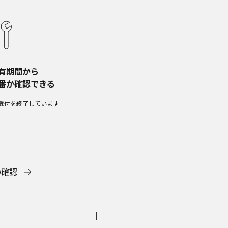
あります。お手持ちの商
てのご質問等がありました
せください。
破損・業務の中断・営業情
請求の可能性があることに
有期間から​
。
番か確認できる
あらかじめご了承くださ
受付を終了しています​
れている取扱説明書につい
了承ください。
の確認