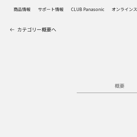
メ
商品情報
サポート情報
CLUB Panasonic
オンライン
イ
ン
コ
カテゴリー概要へ
ン
テ
ン
ツ
に
ス
キ
ッ
概要
プ