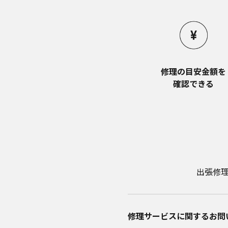
取扱説明書中に
品に関し、本ウ
ら、ご購入店、
本ウェブサイトのサ
本ウェブサイトのサ
報の損失などによる
修理の目安金額を​
ついてあらかじめ知
確認できる
本ウェブサイトのサ
本ウェブサイトのサ
い。
お問い合わせ
取扱説明書は、商品
て、ご購入のお客様
出張修
修理サービスに関するお問い