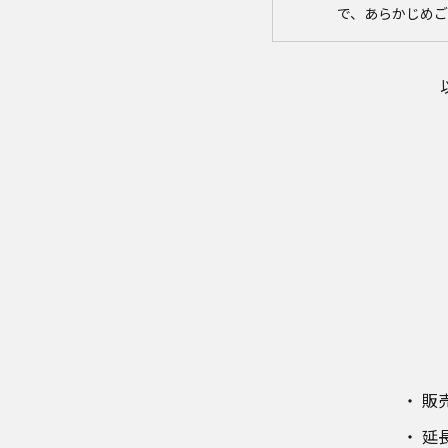
で、あらかじめ
取扱説明書の内容
取扱説明書に記
社は、お客様の
ことがあります
者に提供しませ
なお、本ウェブ
す。したがいま
サイトに公開さ
異なる場合があ
場合は、ご購入
品に同梱される
版を本ウェブサ
体に同梱する取
商品には、取扱
はそれらの印刷
安全上のご注意
販
商品ご使用時の
ますが、本ウェ
延