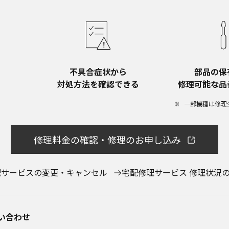
記載する安全上のご注意は、法的規制などの変化に応じて変更する場合が
ェブサイトに公開されている取扱説明書に記載の安全上のご注意につい
お近くの当社商品の取扱店、または当社サービス会社に直接お問い合わ
ービスに係わる損害の免責
ービスの利用、または利用できなかったことにより万一損害（データの
損害を含む）が生じ、たとえそのような損害の発生や第三者からの賠償
不具合症状から​
部品の保
らされた場合でも、当社は一切責任を負いませんことをご了承ください
対処方法を確認できる
修理可能な品
ービスの中止、変更など
ービスは予告なく中止、または内容や条件を変更する場合があります。
一部機種は修理
をご購入いただいたお客様のための資料です。本ウェブサイトに公開さ
修理料金の確認・修理のお申し込み
以外からのお問い合わせにはお応えできない場合がありますことを、ご
理サービスの変更・キャンセル
宅配修理サービス 修理状況
合わせ​