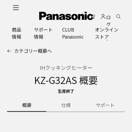
メ
イ
ロ
ン
グ
コ
商品
サポート
CLUB
オンライン
イ
ン
情報
情報
Panasonic
ストア
ン
テ
ン
カテゴリー概要へ
ツ
に
ス
IHクッキングヒーター
キ
KZ-G32AS 概要
ッ
プ
生産終了
概要
仕様
サポート