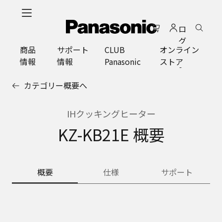
メ
イ
ロ
ン
グ
コ
商品
サポート
CLUB
オンライン
イ
ン
情報
情報
Panasonic
ストア
ン
テ
ン
カテゴリー概要へ
ツ
に
ス
IHクッキングヒーター
キ
KZ-KB21E 概要
ッ
プ
概要
仕様
サポート