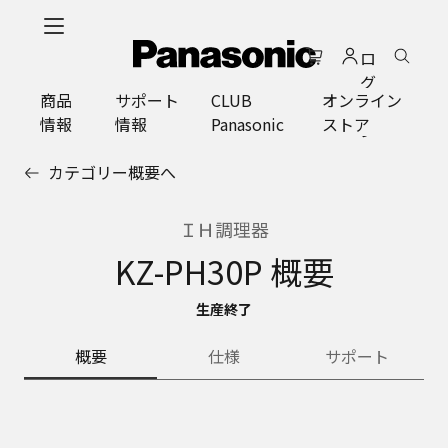
メ
イ
ロ
ン
グ
コ
商品
サポート
CLUB
オンライン
イ
ン
情報
情報
Panasonic
ストア
ン
テ
ン
カテゴリー概要へ
ツ
に
ス
ＩＨ調理器
キ
KZ-PH30P 概要
ッ
プ
生産終了
概要
仕様
サポート