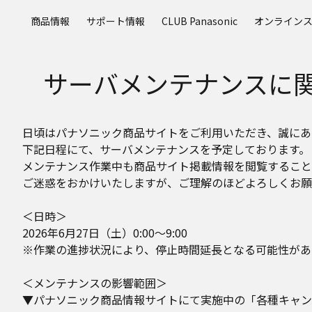
メ
商品情報
サポート情報
CLUB Panasonic
オンライン
イ
ン
コ
サーバメンテナンスに
ン
テ
ン
ツ
日頃はパナソニック商品サイトをご利用いただき、誠にあ
に
下記日程にて、サーバメンテナンスを予定しております。
ス
メンテナンス作業中も商品サイト掲載情報を閲覧すること
キ
ご迷惑をおかけいたしますが、ご理解のほどよろしくお願
ッ
プ
＜日時＞
2026年6月27日（土）0:00～9:00
※作業の進捗状況により、停止時間延長となる可能性があ
＜メンテナンスの影響範囲＞
▼パナソニック商品情報サイトにて実施中の「各種キャン