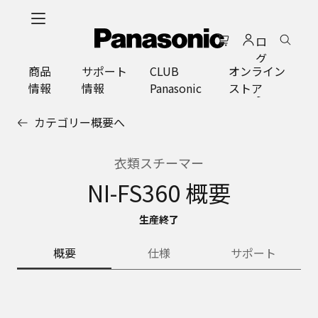
メ
イ
ロ
ン
グ
コ
商品
サポート
CLUB
オンライン
イ
ン
情報
情報
Panasonic
ストア
ン
テ
ン
カテゴリー概要へ
ツ
に
ス
衣類スチーマー
キ
NI-FS360 概要
ッ
プ
生産終了
概要
仕様
サポート