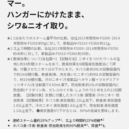
マー。
ハンガーにかけたまま、
シワ&ニオイ取り。
★
1
1分あたりのスチーム量平均の比較。当社2013年発売NI-FS300･2014
年発売NI-FS350:約9gに対して、新製品NI-FS310･FS360:約11g。
★
2
立上り時間の比較。当社2013年発売NI-FS300･2014年発売NI-FS350:
約40秒に対して、新製品NI-FS310･FS360:約30秒。
★
3
脱臭効果について(当社調べ) 【試験方法】ニオイをつけたウールの生
地に約10秒間スチームをあて、脱臭効果を6段階臭気強度法にて評
価。付着させたニオイは以下のとおり。タバコ臭:約30Lの試験容器内
で約16分間付着。飲食臭(魚、肉を焼いたニオイ):約90Lの試験容器内
で、約10分間付着。汗のニオイ:汗臭薬品(ヘキサン酸＋マカデミアナ
ッツオイル)を注射器で0.05mL滴下。防虫剤臭:約10Lの試験容器内に
防虫剤(ナフタリン系、ピレスロイド系･しょうのう)と布を入れ12日間
放置。 【試験対象】衣類に付着したタバコ臭･調理臭･汗のニオイ･防
虫剤臭 【試験結果】タバコ臭:臭気強度1.2以上低下。飲食臭:臭気強度
1.0以上低下。汗のニオイ:臭気強度1.6以上低下。防虫剤臭:臭気強度
1.1以上低下。 ●臭気強度が1下がるとは、90%の低減を意味します。
★1
★2
連続スチーム量約20%アップ
、立上り時間約25%短縮
★3
★4
タバコ臭･汗臭･飲食臭･防虫剤臭を約90%脱臭
、除菌
も