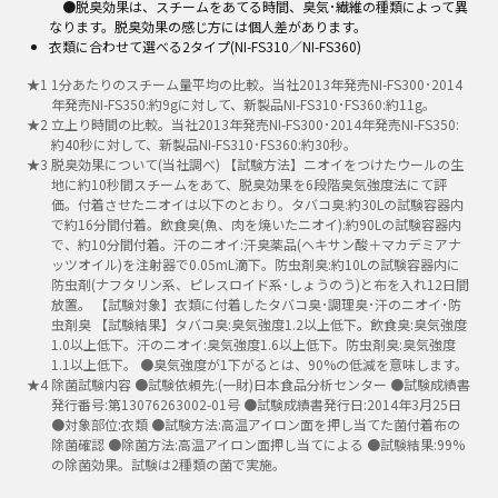
●脱臭効果は、スチームをあてる時間、臭気･繊維の種類によって異
なります。脱臭効果の感じ方には個人差があります。
衣類に合わせて選べる2タイプ(NI-FS310／NI-FS360)
★
1
1分あたりのスチーム量平均の比較。当社2013年発売NI-FS300･2014
年発売NI-FS350:約9gに対して、新製品NI-FS310･FS360:約11g。
★
2
立上り時間の比較。当社2013年発売NI-FS300･2014年発売NI-FS350:
約40秒に対して、新製品NI-FS310･FS360:約30秒。
★
3
脱臭効果について(当社調べ) 【試験方法】ニオイをつけたウールの生
地に約10秒間スチームをあて、脱臭効果を6段階臭気強度法にて評
価。付着させたニオイは以下のとおり。タバコ臭:約30Lの試験容器内
で約16分間付着。飲食臭(魚、肉を焼いたニオイ):約90Lの試験容器内
で、約10分間付着。汗のニオイ:汗臭薬品(ヘキサン酸＋マカデミアナ
ッツオイル)を注射器で0.05mL滴下。防虫剤臭:約10Lの試験容器内に
防虫剤(ナフタリン系、ピレスロイド系･しょうのう)と布を入れ12日間
放置。 【試験対象】衣類に付着したタバコ臭･調理臭･汗のニオイ･防
虫剤臭 【試験結果】タバコ臭:臭気強度1.2以上低下。飲食臭:臭気強度
1.0以上低下。汗のニオイ:臭気強度1.6以上低下。防虫剤臭:臭気強度
1.1以上低下。 ●臭気強度が1下がるとは、90%の低減を意味します。
★
4
除菌試験内容 ●試験依頼先:(一財)日本食品分析センター ●試験成績書
発行番号:第13076263002-01号 ●試験成績書発行日:2014年3月25日
●対象部位:衣類 ●試験方法:高温アイロン面を押し当てた菌付着布の
除菌確認 ●除菌方法:高温アイロン面押し当てによる ●試験結果:99%
の除菌効果。試験は2種類の菌で実施。