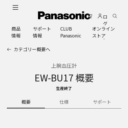
メ
イ
ロ
ン
グ
コ
商品
サポート
CLUB
オンライン
イ
ン
情報
情報
Panasonic
ストア
ン
テ
ン
カテゴリー概要へ
ツ
に
ス
上腕血圧計
キ
EW-BU17 概要
ッ
プ
生産終了
概要
仕様
サポート