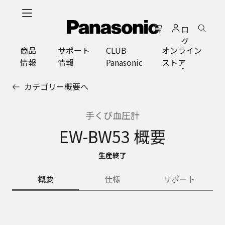
メ
イ
ロ
ン
グ
コ
商品
サポート
CLUB
オンライン
イ
ン
情報
情報
Panasonic
ストア
ン
テ
ン
カテゴリー概要へ
ツ
に
ス
手くび血圧計
キ
EW-BW53 概要
ッ
プ
生産終了
概要
仕様
サポート