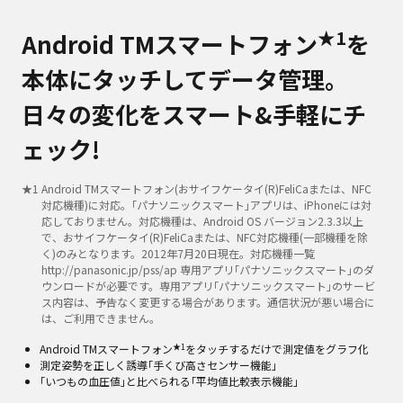
★1
Android TMスマートフォン
を
本体にタッチしてデータ管理。
日々の変化をスマート&手軽にチ
ェック!
★
1
Android TMスマートフォン(おサイフケータイ(R)FeliCaまたは、NFC
対応機種)に対応。｢パナソニックスマート｣アプリは、iPhoneには対
応しておりません。対応機種は、Android OS バージョン2.3.3以上
で、おサイフケータイ(R)FeliCaまたは、NFC対応機種(一部機種を除
く)のみとなります。2012年7月20日現在。対応機種一覧
http://panasonic.jp/pss/ap 専用アプリ｢パナソニックスマート｣のダ
ウンロードが必要です。専用アプリ｢パナソニックスマート｣のサービ
ス内容は、予告なく変更する場合があります。通信状況が悪い場合に
は、ご利用できません。
★1
Android TMスマートフォン
をタッチするだけで測定値をグラフ化
測定姿勢を正しく誘導｢手くび高さセンサー機能｣
｢いつもの血圧値｣と比べられる｢平均値比較表示機能｣