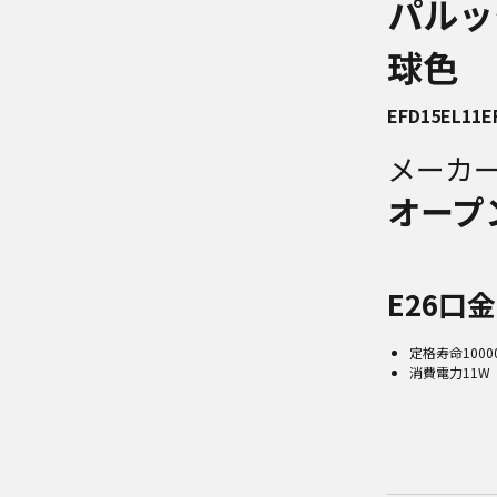
パルック
球色
EFD15EL11E
メーカ
オープ
E26口
定格寿命1000
消費電力11W