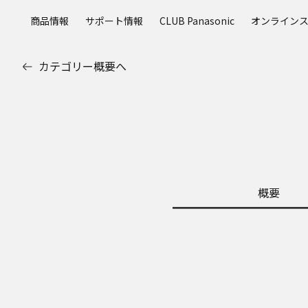
メ
商品情報
サポート情報
CLUB Panasonic
オンライン
イ
ン
コ
カテゴリー概要へ
ン
テ
ン
ツ
に
ス
キ
ッ
概要
プ