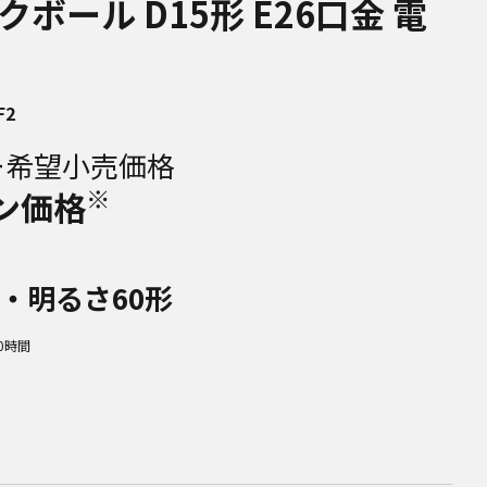
ボール D15形 E26口金 電
F2
ー希望小売価格
※
ン価格
金・明るさ60形
0時間