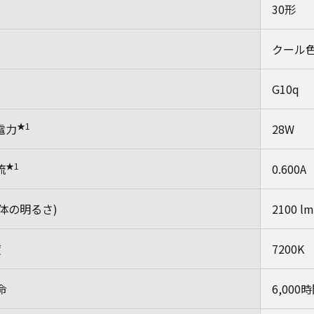
30形
クール
G10q
★1
電力
28W
★1
流
0.600A
体の明るさ)
2100 lm
度
7200K
命
6,000