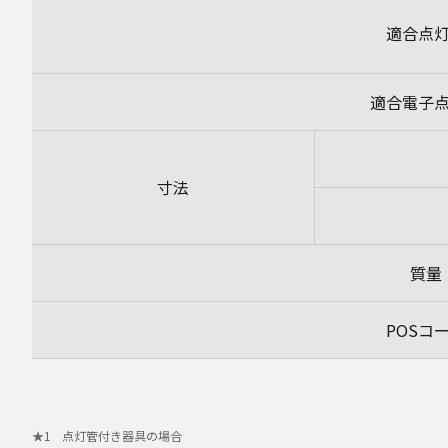
適合点
適合電子
寸法
質量
POSコ
点灯管付き器具の場合