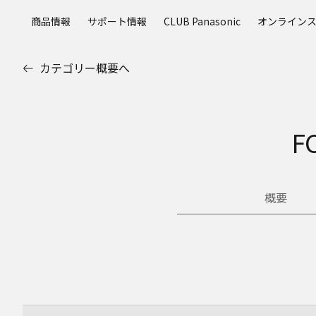
メ
商品情報
サポート情報
CLUB Panasonic
オンライン
イ
ン
コ
カテゴリー概要へ
ン
テ
ン
ツ
F
に
ス
キ
ッ
概要
プ