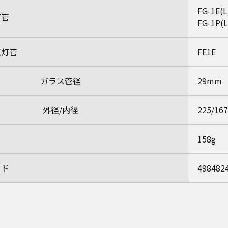
FG-1E(L
灯管
FG-1P(L
点灯管
FE1E
ガラス管径
29mm
外径/内径
225/16
158g
ード
498482