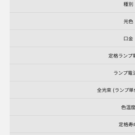
種別
光色
口金
定格ランプ
ランプ電
全光束 (ランプ単
色温
定格寿