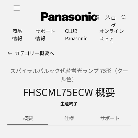
メ
イ
ロ
ン
グ
コ
商品
サポート
CLUB
オンライン
イ
ン
情報
情報
Panasonic
ストア
ン
テ
ン
カテゴリー概要へ
ツ
に
ス
スパイラルパルック代替蛍光ランプ 75形（クー
キ
ル色）
ッ
FHSCML75ECW 概要
プ
生産終了
概要
仕様
サポート