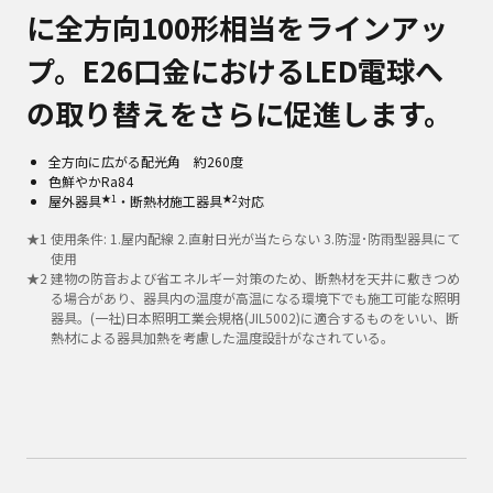
に全方向100形相当をラインアッ
プ。E26口金におけるLED電球へ
の取り替えをさらに促進します。
全方向に広がる配光角 約260度
色鮮やかRa84
★1
★2
屋外器具
・断熱材施工器具
対応
★
1
使用条件: 1.屋内配線 2.直射日光が当たらない 3.防湿･防雨型器具にて
使用
★
2
建物の防音および省エネルギー対策のため、断熱材を天井に敷きつめ
る場合があり、器具内の温度が高温になる環境下でも施工可能な照明
器具。(一社)日本照明工業会規格(JIL5002)に適合するものをいい、断
熱材による器具加熱を考慮した温度設計がなされている。