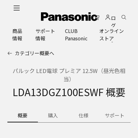
メ
イ
ロ
ン
グ
コ
商品
サポート
CLUB
オンライン
イ
ン
情報
情報
Panasonic
ストア
ン
テ
ン
カテゴリー概要へ
ツ
に
ス
パルック LED電球 プレミア 12.5W（昼光色相
キ
当）
ッ
LDA13DGZ100ESWF 概要
プ
概要
購入
仕様
サポート