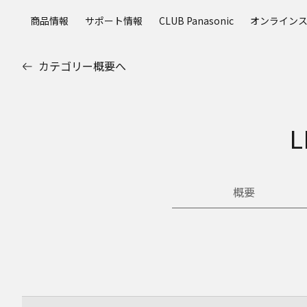
メ
商品情報
サポート情報
CLUB Panasonic
オンライン
イ
ン
コ
カテゴリー概要へ
ン
テ
ン
ツ
L
に
ス
キ
ッ
概要
プ