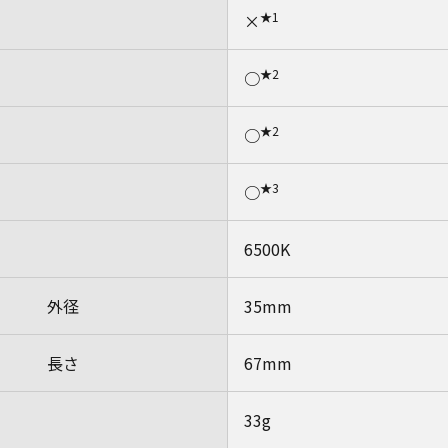
★1
×
★2
○
★2
○
★3
○
6500K
外径
35mm
長さ
67mm
33g