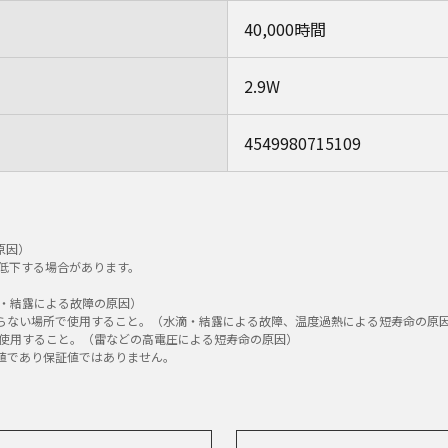
40,000時間
2.9W
4549980715109
原因）
低下する場合があります。
・結露による故障の原因）
たらない場所で使用すること。（水滴・結露による故障、温度過熱による短寿命の原
使用すること。（雷などの高電圧による短寿命の原因）
計値であり保証値ではありません。