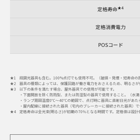
★4
定格寿命
定格消費電力
POSコード
段調光器具も含む。100%点灯でも使用不可。（破損・発煙・短寿命の
器具の種類によっては、保護回路が働き電力をおさえるため、明るさが
以下の条件を満たす場合、屋外器具での使用が可能です。
・下面開放を除く防雨型、または防湿型の器具で使用すること。（水滴
・ランプ周囲温度0℃～40℃の範囲で、点灯時に器具に直射日光があ
・屋内配線に接続された器具（宅内のブレーカーに接続された器具）で
定格寿命は全光束(明るさ)が初期の70％となる時間です。定格値は設