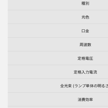
種別
光色
口金
周波数
定格電圧
定格入力電流
全光束 (ランプ単体の明るさ
消費効率