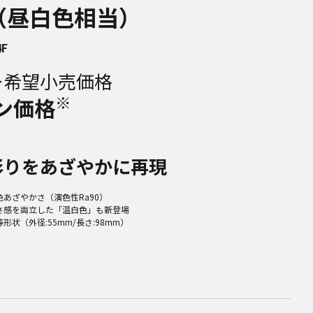
W（昼白色相当）
4F
ー希望小売価格
※
ン価格
彩りをあざやかに再現
あざやかさ（演色性Ra90）
さ感を両立した「温白色」も新登場
形状（外径:55mm/長さ:98mm）