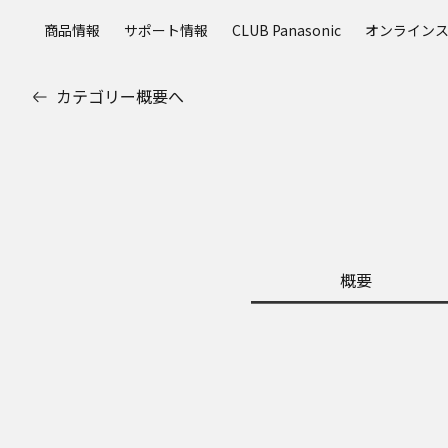
メ
商品情報
サポート情報
CLUB Panasonic
オンライン
イ
ン
コ
カテゴリー概要へ
ン
テ
ン
ツ
に
ス
キ
ッ
概要
プ