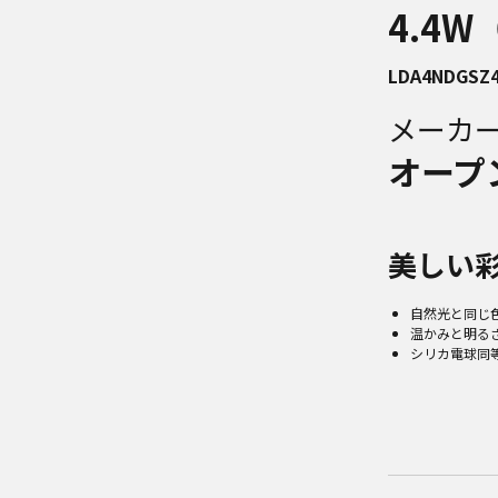
4.4
LDA4NDGSZ
メーカ
オープ
美しい
自然光と同じ色
温かみと明る
シリカ電球同等