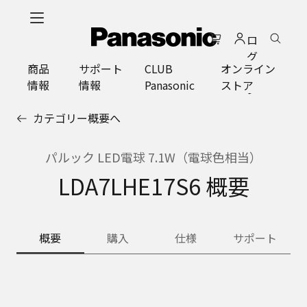
メ
イ
ロ
ン
グ
コ
商品
サポート
CLUB
オンライン
イ
ン
情報
情報
Panasonic
ストア
ン
テ
ン
カテゴリー概要へ
ツ
に
ス
パルック LED電球 7.1W（電球色相当）
キ
LDA7LHE17S6 概要
ッ
プ
概要
購入
仕様
サポート