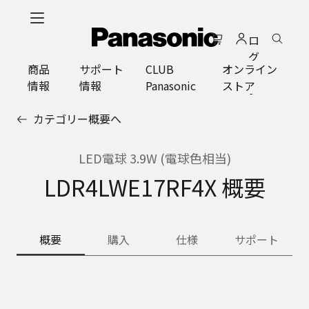
メ
イ
ロ
ン
グ
コ
商品
サポート
CLUB
オンライン
イ
ン
情報
情報
Panasonic
ストア
ン
テ
ン
カテゴリー概要へ
ツ
に
ス
LED電球 3.9W (電球色相当)
キ
LDR4LWE17RF4X 概要
ッ
プ
概要
購入
仕様
サポート