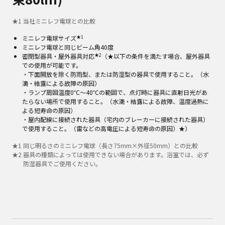
★
1
当社ミニレフ電球との比較
★1
ミニレフ電球サイズ
ミニレフ電球と同じビーム角40度
★2
密閉型器具・屋外器具対応
（★以下の条件を満たす場合、屋外器具
での使用が可能です。
・下面開放を除く防雨型、または防湿型の器具で使用すること。（水
滴・結露による故障の原因）
・ランプ周囲温度0℃～40℃の範囲で、点灯時に器具に直射日光があ
たらない場所で使用すること。（水滴・結露による故障、温度過熱に
よる短寿命の原因）
・屋内配線に接続された器具（宅内のブレーカーに接続された器具）
で使用すること。（雷などの高電圧による短寿命の原因）★）
★
1
同じ明るさのミニレフ電球（長さ75mm×外径50mm）との比較
★
2
器具の種類によっては使用できない場合があります。浴室では、必ず
防湿器具でご使用ください。