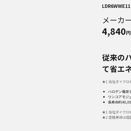
LDR6WWE11
メーカ
4,840
円
従来の
て省エネ
★
1
当社ダイクロビー
ハロゲン電球
ワンコアモジ
長寿命約40,0
★
1
当社ダイクロビー
★
2
定格寿命は設