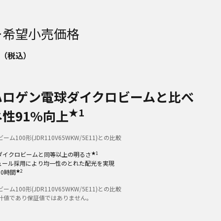
ー希望小売価格
（税込）
ハロゲン電球ダイクロビームと比べ
★1
性91%向上
ム100形(JDR110V65WKW/5E11)との比較
★1
ダイクロビームと同等以上の明るさ
ュール採用により均一性のとれた配光を実現
★2
00時間
ム100形(JDR110V65WKW/5E11)との比較
計値であり保証値ではありません。