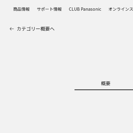
メ
商品情報
サポート情報
CLUB Panasonic
オンライン
イ
ン
コ
カテゴリー概要へ
ン
テ
ン
ツ
に
ス
キ
ッ
概要
プ