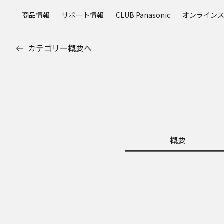
メ
商品情報
サポート情報
CLUB Panasonic
オンライン
イ
ン
コ
カテゴリー概要へ
ン
テ
ン
ツ
に
ス
キ
ッ
概要
プ