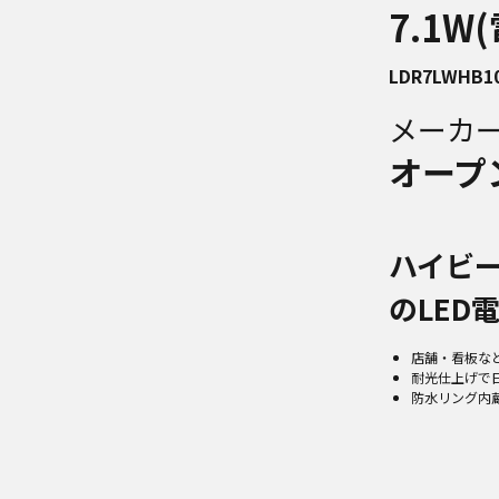
7.1W
LDR7LWHB1
メーカ
オープ
ハイビ
のLED
店舗・看板な
耐光仕上げで
防水リング内