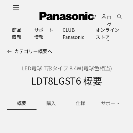
メ
イ
ロ
ン
グ
コ
商品
サポート
CLUB
オンライン
イ
ン
情報
情報
Panasonic
ストア
ン
テ
ン
カテゴリー概要へ
ツ
に
ス
LED電球 T形タイプ 8.4W(電球色相当)
キ
LDT8LGST6 概要
ッ
プ
概要
購入
仕様
サポート