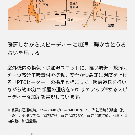
暖房しながらスピーディーに加湿。暖かさとうる
おいを届ける
室外機内の換気・除加湿ユニットに、高い吸湿・放湿力
をもつ高分子吸着材を搭載。安全かつ急速に温度を上げ
る「PTCヒーター」の採用と相まって、暖房運転を行い
ながら約48分で部屋の湿度を50％までアップ
するスピ
※
ーディーな加湿を実現しています。
※暖房加湿運転時。CS-X404D2/CS-404DHX2にて。当社環境試験室（約
14畳）、外気温7℃、湿度87％、設定温度23℃、設定湿度連続、風量・風
向自動、加湿量強。