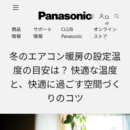
メ
イ
ロ
ン
グ
コ
商品
サポート
CLUB
オンライン
イ
ン
情報
情報
Panasonic
ストア
ン
テ
ン
ツ
冬のエアコン暖房の設定温
に
ス
度の目安は？ 快適な温度
キ
ッ
と、快適に過ごす空間づく
プ
りのコツ