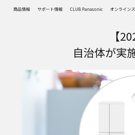
メ
商品情報
サポート情報
CLUB Panasonic
オンライン
イ
ン
コ
【2
ン
テ
ン
自治体が実
ツ
に
ス
キ
ッ
プ