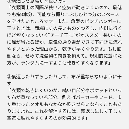
①風通しを意識した並び方に
「衣類同士の間隔が狭いと空気が動きにくいので、最低
でも指3本分、可能なら握りこぶしひとつ分のスペース
を空けたいところです。また、角型のピンチハンガーに
干すときは、両端に丈の長いものをつるし、内側に行く
ほど短くなっていく“アーチ干し”がオススメ。長いもの
に風が当たるほか、空気の通り道ができて下向きに流れ
やすいといった理由から、乾きが早くなります。もし面
倒なら、せめて洗濯物の向きを揃えて。規則的に並べた
方が、ランダムに干すよりも乾きやすくなります」
②裏返したりずらしたりして、布が重ならないように干
す
「衣類で乾きにくいのが、縫い目部分やポケットといっ
た布が重なっている部分。例えばパーカーやフード、ま
た重なったタオルもなかなか乾きづらいなんてこともあ
りますよね。これを解消するには、裏返しにして干して
空気に触れやすくするのが効果的です」