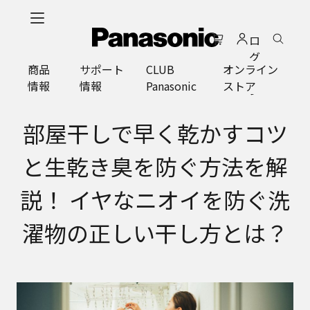
メ
イ
ロ
ン
グ
コ
商品
サポート
CLUB
オンライン
イ
ン
情報
情報
Panasonic
ストア
ン
テ
ン
ツ
部屋干しで早く乾かすコツ
に
ス
と生乾き臭を防ぐ方法を解
キ
ッ
説！ イヤなニオイを防ぐ洗
プ
濯物の正しい干し方とは？