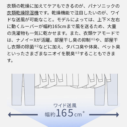
衣類の乾燥に加えてケアもできるのが、パナソニックの
衣類乾燥除湿機
です。乾燥機能で注目したいのが、ワイ
ドな送風が可能なこと。モデルによっては、上下×左右
に動くルーバーが幅約165cmまで風を送るため、大量
の洗濯物も一気に乾かせます。また、衣類ケアモードで
は、ナノイーXが活躍。部屋干し臭の抑制
や、部屋干
※1
し衣類の除菌
などに加え、タバコ臭や体臭、ペット臭
※2
といったさまざまなニオイを脱臭
することもできま
※3
す。