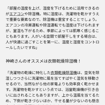
「部屋の温度を上げ、湿度を下げるために活用できるの
が
エアコン
や除湿機。特に湿度は、洗濯物を乾かすうえ
で重要な要素なので、除湿機は重宝することでしょう。
エアコンの冷房運転や除湿運転でも湿度は下げられます
が、室温も下がるため、季節によっては肌寒く感じるこ
ともあります。人がいる空間で部屋干しをする場合は、
人が快適に過ごすことを第一に、温度と湿度をコントロ
ールしたいですね」
神崎さんのオススメは衣類乾燥除湿機！
「洗濯物の乾燥に特化した
衣類乾燥除湿機
は、空気を除
湿しつつさらに洗濯物に風を当てすばやく湿気を移動さ
せるので、当然ながら他の家電よりも効率良く乾かせま
す。洗濯物を乾かすという点では、浴室乾燥機が引き合
いに出されることもありますが、上から温風を当てるた
め、下側が乾きづらいほか、干せる量が少ないのも懸念