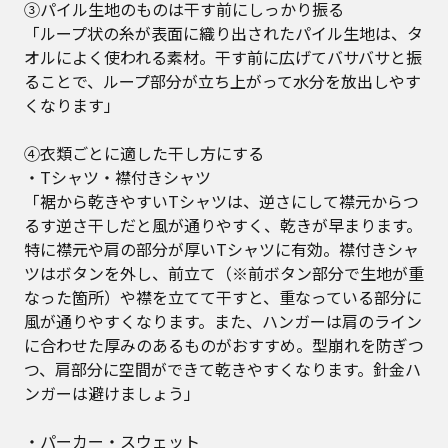
③パイル生地のものは干す前にしっかり振る
「ループ状の糸が表面に織り出されたパイル生地は、タ
オルによく使われる素材。干す前に広げてバサバサと振
ることで、ループ部分が立ち上がって水分を放出しやす
くなります」
④衣類ごとに適した干し方にする
・Tシャツ・襟付きシャツ
「裾から乾きやすいTシャツは、逆さにして襟元からつ
るす逆さ干しだと風が通りやすく、乾きが早まります。
特に襟元や肩の部分が厚いTシャツに有効。襟付きシャ
ツはボタンを外し、前立て（※前ボタン部分で生地が重
なった箇所）や襟を立てて干すと、重なっている部分に
風が通りやすくなります。また、ハンガーは肩のライン
に合わせた厚みのあるものがおすすめ。型崩れを防ぎつ
つ、肩部分に空間ができて乾きやすくなります。針金ハ
ンガーは避けましょう」
・パーカー・スウェット