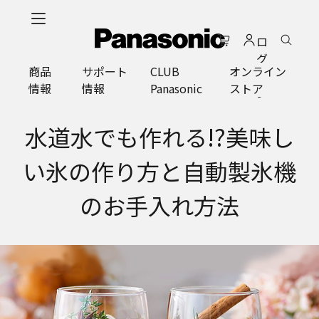
メ
イ
ロ
ン
グ
コ
商品
サポート
CLUB
オンライン
イ
ン
情報
情報
Panasonic
ストア
ン
テ
ン
ツ
水道水でも作れる!?美味し
に
ス
い氷の作り方と自動製氷機
キ
ッ
のお手入れ方法
プ