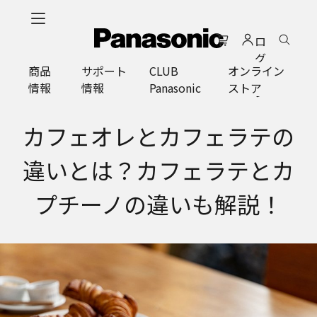
メ
イ
ロ
ン
グ
コ
商品
サポート
CLUB
オンライン
イ
ン
情報
情報
Panasonic
ストア
ン
テ
ン
ツ
カフェオレとカフェラテの
に
ス
違いとは？カフェラテとカ
キ
ッ
プチーノの違いも解説！
プ