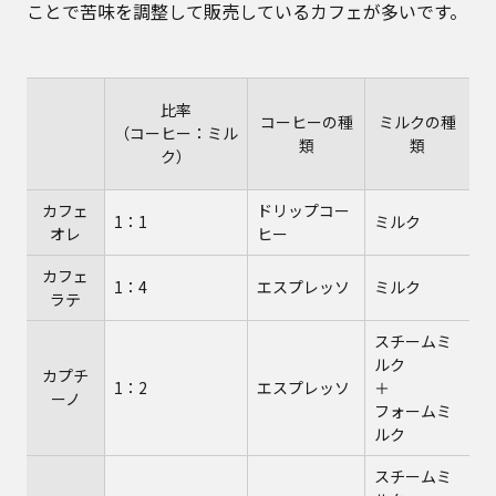
ことで苦味を調整して販売しているカフェが多いです。
比率
コーヒーの種
ミルクの種
（コーヒー：ミル
類
類
ク）
カフェ
ドリップコー
1：1
ミルク
オレ
ヒー
カフェ
1：4
エスプレッソ
ミルク
ラテ
スチームミ
ルク
カプチ
1：2
エスプレッソ
＋
ーノ
フォームミ
ルク
スチームミ