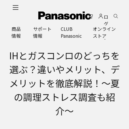
メ
イ
ロ
ン
グ
コ
商品
サポート
CLUB
オンライン
イ
ン
情報
情報
Panasonic
ストア
ン
テ
ン
ツ
IHとガスコンロのどっちを
に
ス
選ぶ？違いやメリット、デ
キ
ッ
メリットを徹底解説！〜夏
プ
の調理ストレス調査も紹
介〜