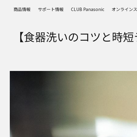
メ
商品情報
サポート情報
CLUB Panasonic
オンライン
イ
ン
コ
【食器洗いのコツと時短
ン
テ
ン
ツ
に
ス
キ
ッ
プ