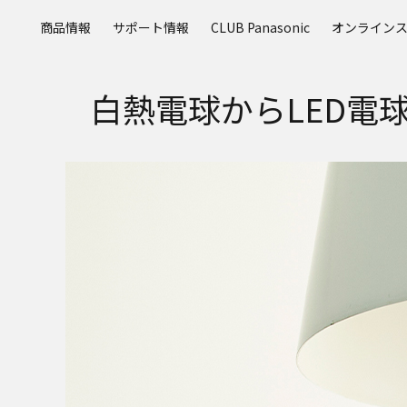
メ
商品情報
サポート情報
CLUB Panasonic
オンライン
イ
ン
コ
白熱電球からLED電
ン
テ
ン
ツ
に
ス
キ
ッ
プ