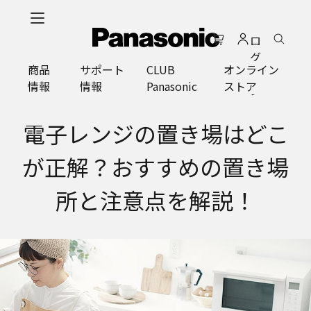
メ
イ
ロ
ン
グ
コ
商品
サポート
CLUB
オンライン
イ
ン
情報
情報
Panasonic
ストア
ン
テ
ン
ツ
電子レンジの置き場はどこ
に
ス
が正解？おすすめの置き場
キ
ッ
所と注意点を解説！
プ